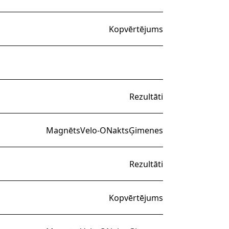
Kopvērtējums
Rezultāti
Magnēts
Velo-O
Nakts
Ģimenes
Rezultāti
Kopvērtējums