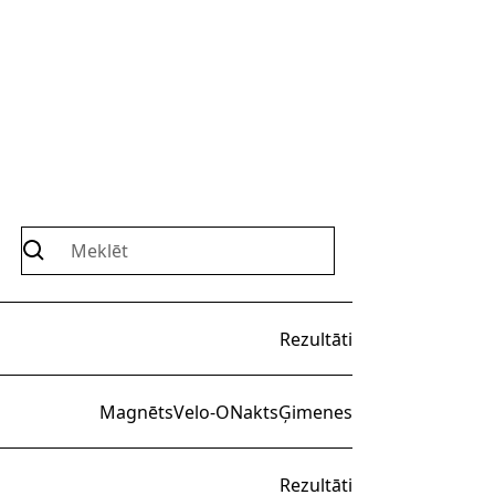
Rezultāti
Magnēts
Velo-O
Nakts
Ģimenes
Rezultāti