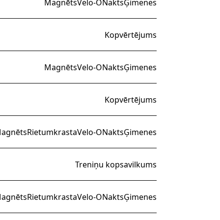
Magnēts
Velo-O
Nakts
Ģimenes
Kopvērtējums
Magnēts
Velo-O
Nakts
Ģimenes
Kopvērtējums
agnēts
Rietumkrasta
Velo-O
Nakts
Ģimenes
Treniņu kopsavilkums
agnēts
Rietumkrasta
Velo-O
Nakts
Ģimenes