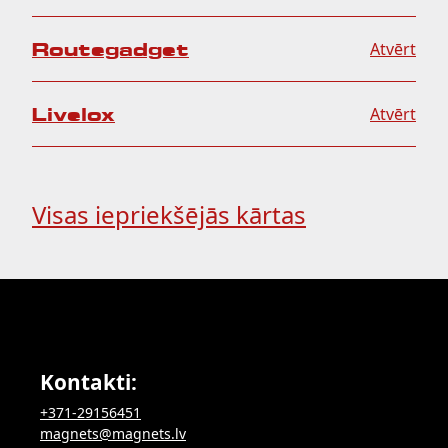
Routegadget
Atvērt
Livelox
Atvērt
Visas iepriekšējās kārtas
Kontakti:
+371-29156451
magnets@magnets.lv