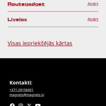
Routegadget
Atvērt
Livelox
Atvērt
Visas iepriekšējās kārtas
Kontakti:
+371-29156451
magnets@magnets.lv