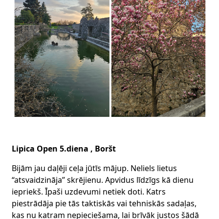
Lipica Open 5.diena , Boršt
Bijām jau daļēji ceļa jūtīs mājup. Neliels lietus
“atsvaidzināja” skrējienu. Apvidus līdzīgs kā dienu
iepriekš. Īpaši uzdevumi netiek doti. Katrs
piestrādāja pie tās taktiskās vai tehniskās sadaļas,
kas nu katram nepieciešama, lai brīvāk justos šādā