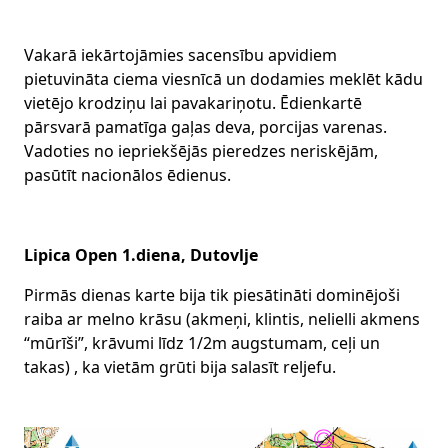
Vakarā iekārtojāmies sacensību apvidiem
pietuvināta ciema viesnīcā un dodamies meklēt kādu
vietējo krodziņu lai pavakariņotu. Ēdienkartē
pārsvarā pamatīga gaļas deva, porcijas varenas.
Vadoties no iepriekšējās pieredzes neriskējām,
pasūtīt nacionālos ēdienus.
Lipica Open 1.diena, Dutovlje
Pirmās dienas karte bija tik piesātināti dominējoši
raiba ar melno krāsu (akmeņi, klintis, nelielli akmens
“mūrīši”, krāvumi līdz 1/2m augstumam, ceļi un
takas) , ka vietām grūti bija salasīt reljefu.