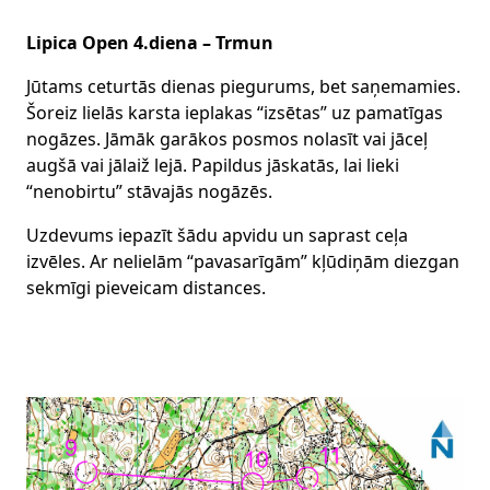
Lipica Open 4.diena – Trmun
Jūtams ceturtās dienas piegurums, bet saņemamies.
Šoreiz lielās karsta ieplakas “izsētas” uz pamatīgas
nogāzes. Jāmāk garākos posmos nolasīt vai jāceļ
augšā vai jālaiž lejā. Papildus jāskatās, lai lieki
“nenobirtu” stāvajās nogāzēs.
Uzdevums iepazīt šādu apvidu un saprast ceļa
izvēles. Ar nelielām “pavasarīgām” kļūdiņām diezgan
sekmīgi pieveicam distances.