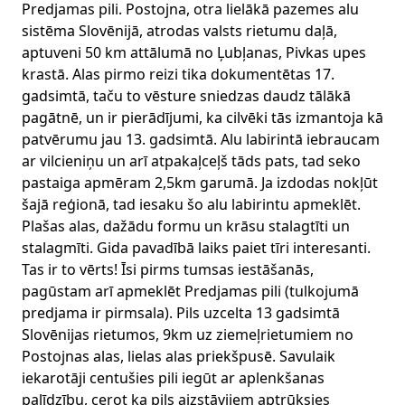
Predjamas pili. Postojna, otra lielākā pazemes alu
sistēma Slovēnijā, atrodas valsts rietumu daļā,
aptuveni 50 km attālumā no Ļubļanas, Pivkas upes
krastā. Alas pirmo reizi tika dokumentētas 17.
gadsimtā, taču to vēsture sniedzas daudz tālākā
pagātnē, un ir pierādījumi, ka cilvēki tās izmantoja kā
patvērumu jau 13. gadsimtā. Alu labirintā iebraucam
ar vilcieniņu un arī atpakaļceļš tāds pats, tad seko
pastaiga apmēram 2,5km garumā. Ja izdodas nokļūt
šajā reģionā, tad iesaku šo alu labirintu apmeklēt.
Plašas alas, dažādu formu un krāsu stalagtīti un
stalagmīti. Gida pavadībā laiks paiet tīri interesanti.
Tas ir to vērts! Īsi pirms tumsas iestāšanās,
pagūstam arī apmeklēt Predjamas pili (tulkojumā
predjama ir pirmsala). Pils uzcelta 13 gadsimtā
Slovēnijas rietumos, 9km uz ziemeļrietumiem no
Postojnas alas, lielas alas priekšpusē. Savulaik
iekarotāji centušies pili iegūt ar aplenkšanas
palīdzību, cerot ka pils aizstāvjiem aptrūksies