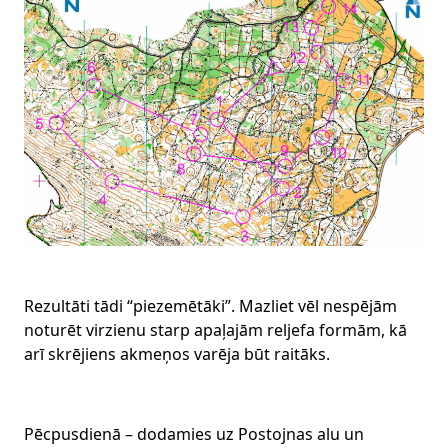
Rezultāti tādi “piezemētāki”. Mazliet vēl nespējām
noturēt virzienu starp apaļajām reljefa formām, kā
arī skrējiens akmeņos varēja būt raitāks.
Pēcpusdienā – dodamies uz Postojnas alu un