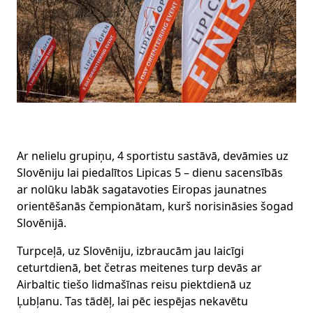
Ar nelielu grupiņu, 4 sportistu sastāvā, devāmies uz
Slovēniju lai piedalītos Lipicas 5 – dienu sacensībās
ar nolūku labāk sagatavoties Eiropas jaunatnes
orientēšanās čempionātam, kurš norisināsies šogad
Slovēnijā.
Turpceļā, uz Slovēniju, izbraucām jau laicīgi
ceturtdienā, bet četras meitenes turp devās ar
Airbaltic tiešo lidmašīnas reisu piektdienā uz
Ļubļanu. Tas tādēļ, lai pēc iespējas nekavētu