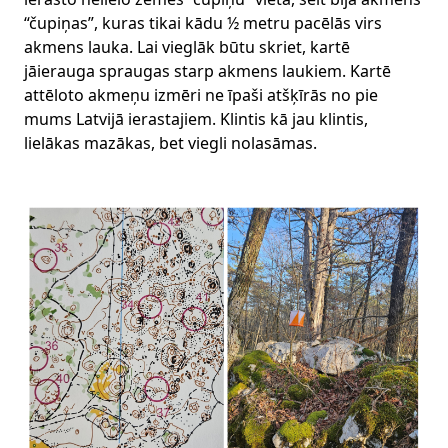
“čupiņas”, kuras tikai kādu ½ metru pacēlās virs
akmens lauka. Lai vieglāk būtu skriet, kartē
jāierauga spraugas starp akmens laukiem. Kartē
attēloto akmeņu izmēri ne īpaši atšķīrās no pie
mums Latvijā ierastajiem. Klintis kā jau klintis,
lielākas mazākas, bet viegli nolasāmas.