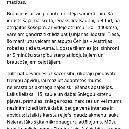
mācības.
Brauciens ar vieglo auto noritēja samērā raiti. Kā
ierasts šajā maršrutā, lēnāks līdz Kauņai, bet tad, pa
ātrgaitas šosejām, ar vidējo ātrumu 120 – 140km/h,
varējām gandrīz tikt līdz pat Ļubļanas lidostai. Tiesa,
šo maršrutu veicām ar atpūtu Čehijas – Austrijas
robežas tiešā tuvumā. Lidostā tikāmies ļoti sinhroni
ar 5 minūšu starpību starp atlidojušajiem un
braucošajiem ceļotājiem.
Tūlīt pat devāmies uz sacensību rīkotāju piedāvāto
treniņu apvidu, lai mazliet adaptētos mums
neierastajos akmeņainajos skriešanas apstākļos.
Laiks lielisks +15, saule un daba! Sniegpulksteņu
pļavas, prīmulas, sniega rozes, narcises un vēl mums
nezināmi ziedi brīvā dabā, bet galvenā interese ir
apvidus: izteikts karsta reljefs, daudz akmeņu lauku.
Neierastāks šķita mikropauguru attēlojums. Mūsu
ierasto nelielo zemes “čupiņu” vietā, šeit bija akmens