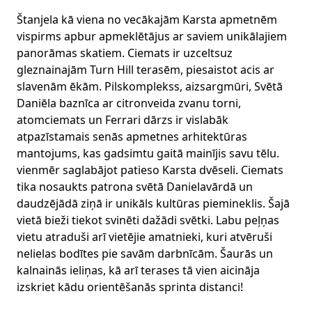
Štanjela kā viena no vecākajām Karsta apmetnēm
vispirms apbur apmeklētājus ar saviem unikālajiem
panorāmas skatiem. Ciemats ir uzceltsuz
gleznainajām Turn Hill terasēm, piesaistot acis ar
slavenām ēkām. Pilskomplekss, aizsargmūri, Svētā
Daniēla baznīca ar citronveida zvanu torni,
atomciemats un Ferrari dārzs ir vislabāk
atpazīstamais senās apmetnes arhitektūras
mantojums, kas gadsimtu gaitā mainījis savu tēlu.
vienmēr saglabājot patieso Karsta dvēseli. Ciemats
tika nosaukts patrona svētā Danielavārdā un
daudzējādā ziņā ir unikāls kultūras piemineklis. Šajā
vietā bieži tiekot svinēti dažādi svētki. Labu peļņas
vietu atraduši arī vietējie amatnieki, kuri atvēruši
nelielas bodītes pie savām darbnīcām. Šaurās un
kalnainās ieliņas, kā arī terases tā vien aicināja
izskriet kādu orientēšanās sprinta distanci!