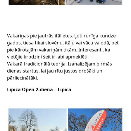
Vakariņas pie jautrās itālietes. Ļoti runīga kundze
gados, tiesa tikai slovēņu, itāļu vai vācu valodā, bet
pie kārotajām vakariņām tikām. Interesanti, ka
vietējie krodziņi šeit ir labi apmeklēti.
Vakarā tradicionālā teorija. Izanalizējam pirmās
dienas startus, lai jau rītu justos drošāki un
pārliecinātāki.
Lipica Open 2.diena – Lipica