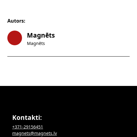
Autors:
Magnēts
Magnēts
Kontakti:
+371-29156451
magnets@magnets.lv