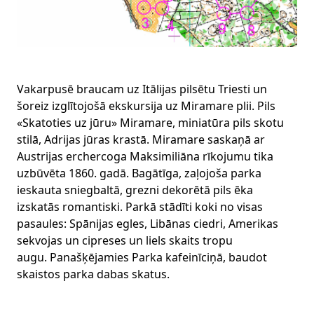
Vakarpusē braucam uz Itālijas pilsētu Triesti un
šoreiz izglītojošā ekskursija uz Miramare plii. Pils
«Skatoties uz jūru» Miramare, miniatūra pils skotu
stilā, Adrijas jūras krastā. Miramare saskaņā ar
Austrijas erchercoga Maksimiliāna rīkojumu tika
uzbūvēta 1860. gadā. Bagātīga, zaļojoša parka
ieskauta sniegbaltā, grezni dekorētā pils ēka
izskatās romantiski. Parkā stādīti koki no visas
pasaules: Spānijas egles, Libānas ciedri, Amerikas
sekvojas un cipreses un liels skaits tropu
augu. Panašķējamies Parka kafeinīciņā, baudot
skaistos parka dabas skatus.