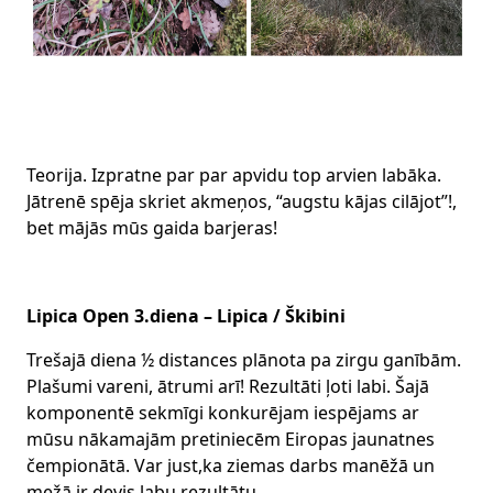
Teorija. Izpratne par par apvidu top arvien labāka.
Jātrenē spēja skriet akmeņos, “augstu kājas cilājot”!,
bet mājās mūs gaida barjeras!
Lipica Open 3.diena – Lipica / Škibini
Trešajā diena ½ distances plānota pa zirgu ganībām.
Plašumi vareni, ātrumi arī! Rezultāti ļoti labi. Šajā
komponentē sekmīgi konkurējam iespējams ar
mūsu nākamajām pretiniecēm Eiropas jaunatnes
čempionātā. Var just,ka ziemas darbs manēžā un
mežā ir devis labu rezultātu.