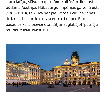
starp latīņu, slāvu un ģermāņu kultūrām. Ilgstoši
būdama Austrijas Hābsburgu impērijas galvenā osta
(1382–1918), tā kļuva par plaukstošu Viduseiropas
tirdzniecības un kultūrascentru, bet pēc Pirmā
pasaules kara pievienota Itālijai, saglabājot īpatnēju
multikulturālu raksturu.