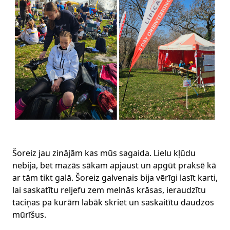
Šoreiz jau zinājām kas mūs sagaida. Lielu kļūdu
nebija, bet mazās sākam apjaust un apgūt praksē kā
ar tām tikt galā. Šoreiz galvenais bija vērīgi lasīt karti,
lai saskatītu reljefu zem melnās krāsas, ieraudzītu
taciņas pa kurām labāk skriet un saskaitītu daudzos
mūrīšus.